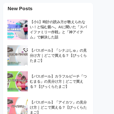
New Posts
【小1】時計の読み方が教えられな
い！と悩む親へ。AIに聞いた「スパ
イファミリー作戦」と「神アイテ
ム」で解決した話
【バスボール】「シナぷしゅ」の見
分け方｜どこで買える？【びっくら
たまご】
【バスボール】カラフルピーチ「つ
むまる」の見分け方｜どこで買え
る？【びっくらたまご】
【バスボール】「アイカツ」の見分
け方｜どこで買える？【びっくらた
まご】