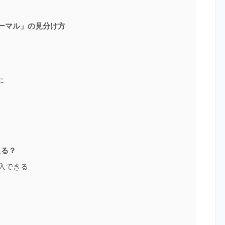
ーマル」の見分け方
た
える？
購入できる
」