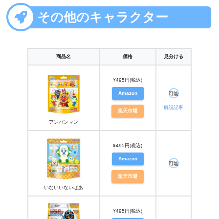
その他のキャラクター
商品名
価格
見分ける
¥495円(税込)
Amazon
可能
解説記事
楽天市場
アンパンマン
¥495円(税込)
Amazon
可能
楽天市場
いないいないばあ
¥495円(税込)