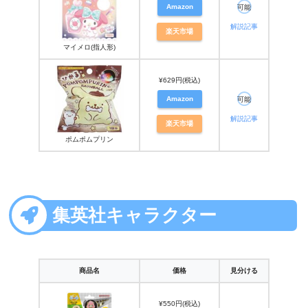
Amazon
可能
解説記事
楽天市場
マイメロ(指人形)
¥629円(税込)
Amazon
可能
解説記事
楽天市場
ポムポムプリン
集英社キャラクター
商品名
価格
見分ける
¥550円(税込)