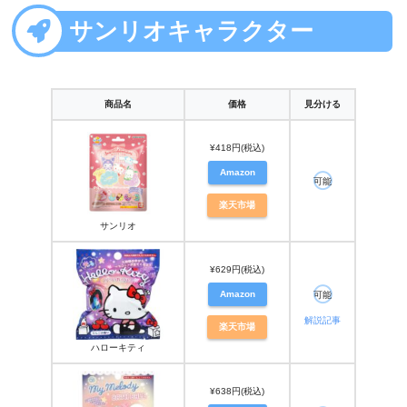
サンリオキャラクター
商品名
価格
見分ける
¥418円(税込)
Amazon
可能
楽天市場
サンリオ
¥629円(税込)
Amazon
可能
解説記事
楽天市場
ハローキティ
¥638円(税込)