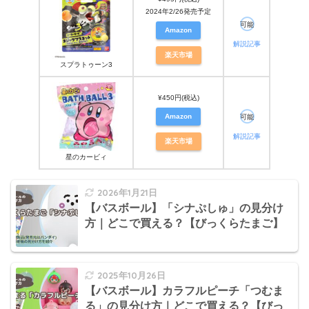
2024年2/26発売予定
可能
Amazon
解説記事
楽天市場
スプラトゥーン3
¥450円(税込)
Amazon
可能
解説記事
楽天市場
星のカービィ
2026年1月21日
【バスボール】「シナぷしゅ」の見分け
方｜どこで買える？【びっくらたまご】
2025年10月26日
【バスボール】カラフルピーチ「つむま
る」の見分け方｜どこで買える？【びっ