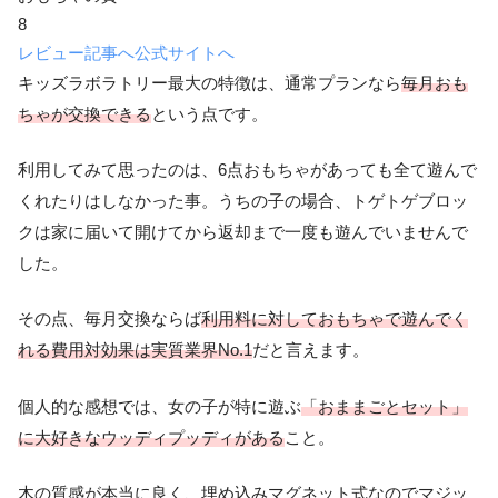
8
レビュー記事へ
公式サイトへ
キッズラボラトリー最大の特徴は、通常プランなら
毎月おも
ちゃが交換できる
という点です。
利用してみて思ったのは、6点おもちゃがあっても全て遊んで
くれたりはしなかった事。うちの子の場合、トゲトゲブロッ
クは家に届いて開けてから返却まで一度も遊んでいませんで
した。
その点、毎月交換ならば
利用料に対しておもちゃで遊んでく
れる費用対効果は実質業界No.1
だと言えます。
個人的な感想では、女の子が特に遊ぶ
「おままごとセット」
に大好きなウッディプッディがある
こと。
木の質感が本当に良く、埋め込みマグネット式なのでマジッ