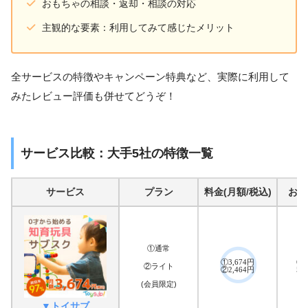
おもちゃの相談・返却・相談の対応
主観的な要素：利用してみて感じたメリット
全サービスの特徴やキャンペーン特典など、実際に利用して
みたレビュー評価も併せてどうぞ！
サービス比較：大手5社の特徴一覧
サービス
プラン
料金(月額/税込)
おも
①通常
①3,674円
6個
②ライト
②2,464円
5個
(会員限定)
▼トイサブ