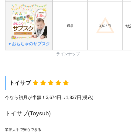
4
+絵
3,828円
通常
▼おもちゃのサブスク
ラインナップ
トイサブ
今なら初月が半額！3,674円→1,837円(税込)
トイサブ(Toysub)
業界大手で安心できる