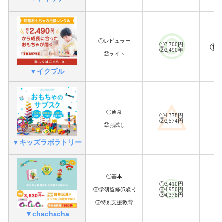
①レビュラー
①3,700円
①6
②2,490年
②ライト
▼イクプル
①通常
①
①4,378円
②
②2,574円
②お試し
▼キッズラボラトリー
①基本
①3,410円
②4,950円
②学研監修(5歳~)
③4,378円
③特別支援教育
▼chachacha