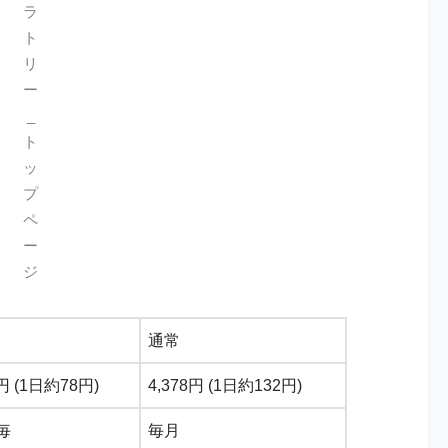
ラ
ト
リ
ー
_
ト
ッ
プ
ペ
ー
ジ
し
通常
4円 (1日約78円)
4,378円 (1日約132円)
毎
毎月