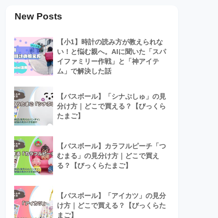
New Posts
【小1】時計の読み方が教えられな
い！と悩む親へ。AIに聞いた「スパ
イファミリー作戦」と「神アイテ
ム」で解決した話
【バスボール】「シナぷしゅ」の見
分け方｜どこで買える？【びっくら
たまご】
【バスボール】カラフルピーチ「つ
むまる」の見分け方｜どこで買え
る？【びっくらたまご】
【バスボール】「アイカツ」の見分
け方｜どこで買える？【びっくらた
まご】