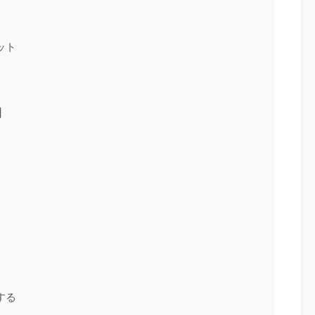
ット
】
する