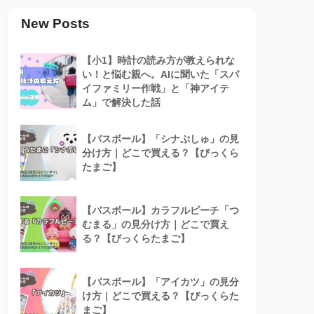
New Posts
【小1】時計の読み方が教えられな
い！と悩む親へ。AIに聞いた「スパ
イファミリー作戦」と「神アイテ
ム」で解決した話
【バスボール】「シナぷしゅ」の見
分け方｜どこで買える？【びっくら
たまご】
【バスボール】カラフルピーチ「つ
むまる」の見分け方｜どこで買え
る？【びっくらたまご】
【バスボール】「アイカツ」の見分
け方｜どこで買える？【びっくらた
まご】